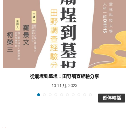
從廟埕到墓埕：田野調查經驗分享
13 11 月, 2023
暫停輪播
:::