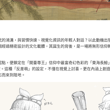
的鴻溝，與習慣快速、視覺化資訊的年輕人對話？以此動機出發，
個經過精密設計的文化載體，其誕生的背後，是一場將無形信仰
起點，便鎖定在「開臺尊王」信仰中最富奇幻色彩的「東海長鯨
精靈。這種「反差萌」的設定，不僅在視覺上討喜，更在內涵上創
忘而來到陸地。