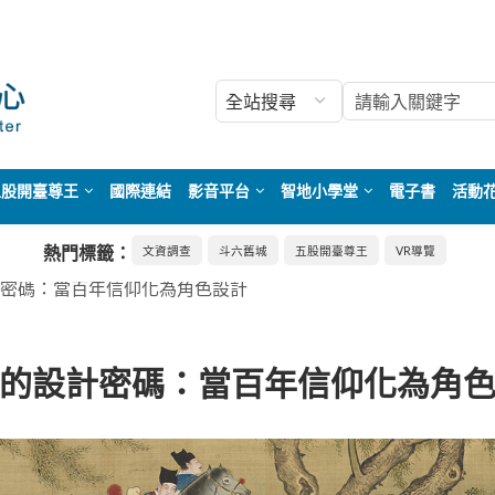
五股開臺尊王
國際連結
影音平台
智地小學堂
電子書
活動
熱門標籤：
文資調查
斗六舊城
五股開臺尊王
VR導覽
密碼：當百年信仰化為角色設計
的設計密碼：當百年信仰化為角