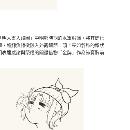
「明人畫入蹕圖」中明鄭時期的水軍服飾，將其簡化
體，將鯨魚特徵融入外觀細節：頭上宛如髮飾的鰭狀
明表達感謝與榮耀的關鍵信物「金牌」作為鯨寶胸前