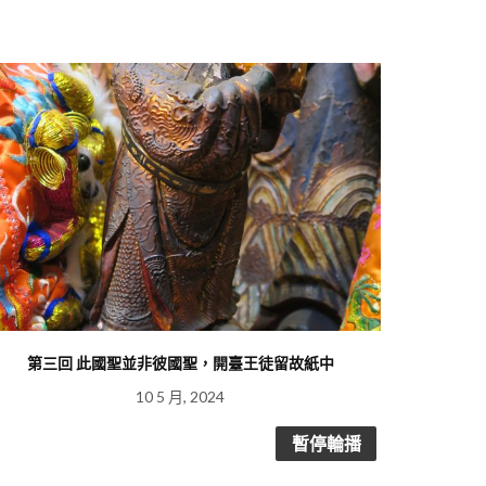
第三回 此國聖並非彼國聖，開臺王徒留故紙中
不只是可愛而
10 5 月, 2024
暫停輪播