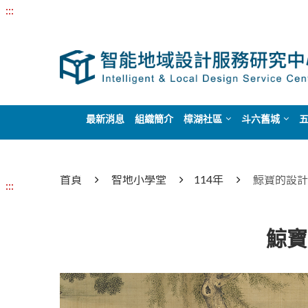
:::
最新消息
組織簡介
樟湖社區
斗六舊城
首頁
智地小學堂
114年
鯨寶的設計
:::
鯨寶