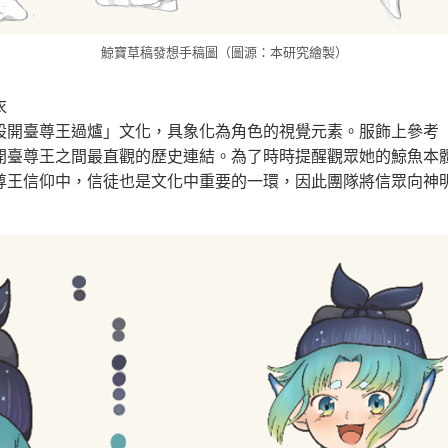
鯨寶草稿發想手稿圖（圖源：本研究繪製）
衣
股開臺尊王過爐」文化，具象化為角色的視覺元素。服飾上參考
開臺尊王之間最直觀的歷史連結。為了時時提醒觀眾她的鯨魚本
尊王信仰中，信徒也是文化中重要的一環，因此團隊將信眾向神