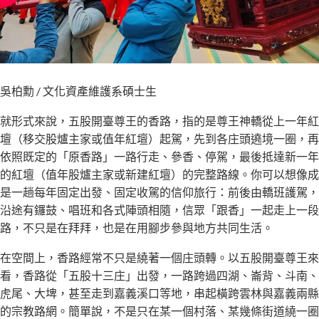
吳柏勳 / 文化資產維護系碩士生
就形式來說，五股開臺尊王的香路，指的是尊王神轎從上一年紅
壇（移交股爐主家或值年紅壇）起駕，先到各庄頭遶境一圈，再
依照既定的「原香路」一路行走、參香、停駕，最後抵達新一年
的紅壇（值年股爐主家或新建紅壇）的完整路線。你可以想像成
是一趟每年固定出發、固定收駕的信仰旅行：前後由轎班護駕，
沿途有鑼鼓、唱班和各式陣頭相隨，信眾「跟香」一起走上一段
路，不只是在拜拜，也是在用腳步參與地方共同生活。
在空間上，香路經常不只是繞著一個庄頭轉。以五股開臺尊王來
看，香路從「五股十三庄」出發，一路跨過四湖、崙背、斗南、
虎尾、大埤，甚至走到嘉義溪口等地，串起橫跨雲林與嘉義兩縣
的宗教路網。簡單說，不是只在某一個村落、某幾條街道繞一圈