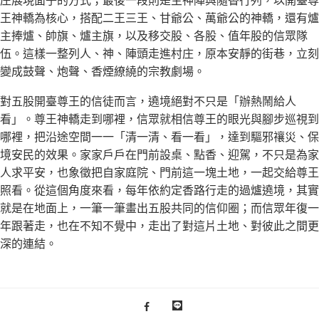
王神轎為核心，搭配二王三王、甘爺公、萬爺公的神轎，還有爐
主捧爐、帥旗、爐主旗，以及移交股、各股、值年股的信眾隊
伍。這樣一整列人、神、陣頭走進村庄，原本安靜的街巷，立刻
變成鼓聲、炮聲、香煙繚繞的宗教劇場。
對五股開臺尊王的信徒而言，遶境絕對不只是「辦熱鬧給人
看」。尊王神轎走到哪裡，信眾就相信尊王的眼光與腳步巡視到
哪裡，把沿途空間一一「清一清、看一看」，達到驅邪禳災、保
境安民的效果。家家戶戶在門前設桌、點香、迎駕，不只是為家
人求平安，也象徵把自家庭院、門前這一塊土地，一起交給尊王
照看。從這個角度來看，每年依約定香路行走的過爐遶境，其實
就是在地面上，一筆一筆畫出五股共同的信仰圈；而信眾年復一
年跟著走，也在不知不覺中，走出了對這片土地、對彼此之間更
深的連結。