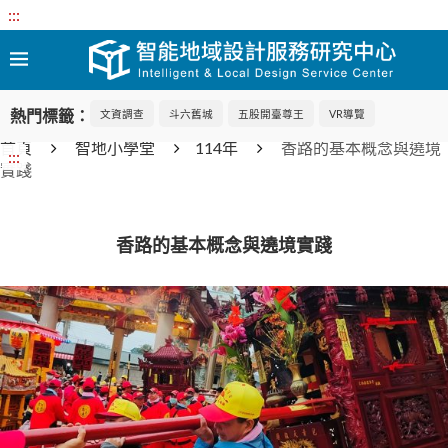
:::
熱門標籤：
文資調查
斗六舊城
五股開臺尊王
VR導覽
首頁
智地小學堂
114年
香路的基本概念與遶境
:::
實踐
香路的基本概念與遶境實踐