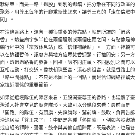
就結束，而是一路「過股」到別的鄉鎮，把分散在不同行政區的
聚落，用尊王每年的行腳重新連起來，讓尊王真的「走在信眾中
間」。
在這條香路上，還有一種很重要的停靠點，就是所謂的「過路
香」。這些廟宇多半位在兩個股別或兩個庄頭之間，有點像是神
轎行程中的「宗教休息站」或「信仰補給站」。一方面，神轎可
以在這裡暫停，讓廟方與地方信眾焚香迎駕、行禮問安；另一方
面，透過過路香的參香、回禮，讓不同庄頭、不同股別之間可以
互相走動、打交道。像扶朝珠聖宮、溪心佛祖宮，就是香路上的
「路中間據點」：不只是地圖上的一個點，而是信仰網絡裡幫大
家拉近關係的重要節節。
如果從遶境隊伍的陣容來看，五股開臺尊王的香路，也延續了臺
灣漢人社會常見的廟會隊形。大致可以分幾段來看：最前面是
「開路」的隊伍，有頭旗、先鋒旗隊、駕前牌、鼓吹，負責告訴
沿途居民「尊王來了」；中間是各種「熱鬧陣」，例如各股邀請
或自組的獅陣、藝閣、鼓亭與其他自組陣頭，既是表演，也是各
庄展現面子的方式；最後一段則是主神陣與隨香行列，以開臺尊