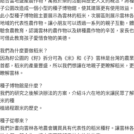
結合當地盛產農作物，寓教於樂的活動與歷史人文的概念，將種
子公園改造成一個小型的種子博物舘，使其建築更有使用效益。
此小型種子博物館主要展示為雲林的稻米，次展區則展示雲林各
地域的代表性農作物。讓小朋友可以透過一系列的親子互動，體
驗食農教育，認識雲林的農作物以及耕種農作物的辛苦，家長也
可借此教育孩子愛惜食物的美德。
我們為什麼要做稻米？
因為籽公園的《籽》拆分可為《米》和《子》雲林是台灣的農業
首都，稻米的產量豐盛，所以我們想讓在地親子更瞭解稻米，更
瞭解雲林。
種子博物館是什麼？
我們的研究之後解決辦法的方案，介紹斗六在地的米讓民眾了解
米的種
植過程跟米的歷史。
種子從哪來？
我們計畫向雲林各地農會購買具有代表性的稻米種籽。讓雲林各