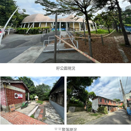
籽公園現況
三三聚落現況