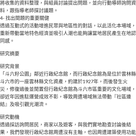
將收集的資料整理，與組員討論提出問题，並向行動導師詢問資
料，跟指導老師探討議題。
4- 找出間題的重要關健
透過互動式的活動增進民眾與地區性的對話，以此活化本場域，
重新帶動當地特色經濟並吸引人潮也能夠讓當地居民產生在地認
同感。
研究摘要
研究背景
「斗六籽公園」鄰近行啟紀念館，而行啟紀念館為是位於雲林縣
斗六市的一座雲林縣文化資產，約建於1927年，而後發生火
災，修復過後並閒置但行啟紀念館為斗六市區重要的文化場域，
卻近年因進駐運營成效不彰，導致周遭場域無法帶動『社區連
結』及吸引觀光潮流。
研究動機
透過採訪詢問居民，商家以及遊客，與我們實地勘查討論後結
果，我們發現行啟紀念館周遭沒有主軸，也因周遭建築使用功能