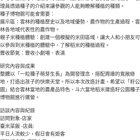
理員透過種子的介紹來讓參觀的人能夠瞭解種植的種類。
種子博物館可能會需要：
展示區：雲林的種植歷史以及地域優勢、農作物的生產過程、雲
林各地域代表性的農作物。
親子米種植體驗：創建一個模擬的米田區域，讓大人和小朋友可
以參與到米種植的體驗中，了解稻米的種植過程。
豐收節氣：豐收小劇場、表演
研究內容與成果
整體以「一粒種子萌芽生長」為開發理念，搭配周邊的寬敞綠
地，打造出孩子的快樂天堂。所以本次改造計畫，希望以「籽公
園」結合雲林當地的農產品特色、斗六當地稻米建造籽公園種子
博物館進行運營。
訪談內容與紀錄
訪問對象-店家
臺米菜飯 -店員:
平日人流較少，假日會有遊客