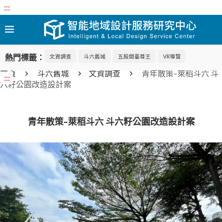
:::
熱門標籤：
文資調查
斗六舊城
五股開臺尊王
VR導覽
首頁
斗六舊城
文資調查
青年散策–萊稻斗六 斗
:::
六籽公園改造設計案
青年散策–萊稻斗六 斗六籽公園改造設計案