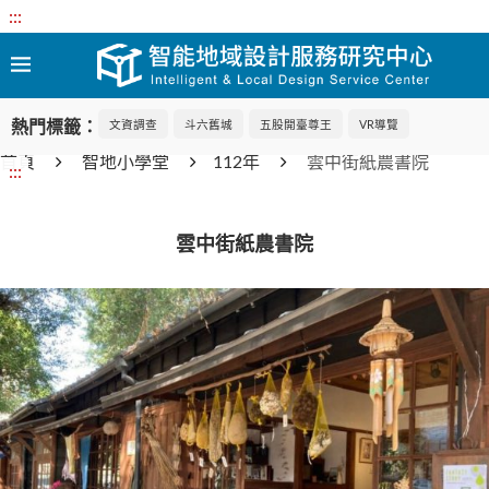
:::
熱門標籤：
文資調查
斗六舊城
五股開臺尊王
VR導覽
首頁
智地小學堂
112年
雲中街紙農書院
:::
雲中街紙農書院