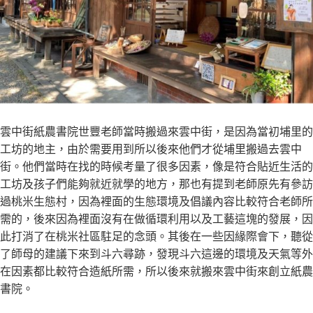
雲中街紙農書院世豐老師當時搬過來雲中街，是因為當初埔里的
工坊的地主，由於需要用到所以後來他們才從埔里搬過去雲中
街。他們當時在找的時候考量了很多因素，像是符合貼近生活的
工坊及孩子們能夠就近就學的地方，那也有提到老師原先有參訪
過桃米生態村，因為裡面的生態環境及倡議內容比較符合老師所
需的，後來因為裡面沒有在做循環利用以及工藝這塊的發展，因
此打消了在桃米社區駐足的念頭。其後在一些因緣際會下，聽從
了師母的建議下來到斗六尋跡，發現斗六這邊的環境及天氣等外
在因素都比較符合造紙所需，所以後來就搬來雲中街來創立紙農
書院。