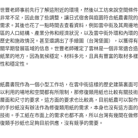
世豐老師事前先行了解這附近的環境，然後以工坊來說空間條件
非常不足，因此做了些調整，讓日式宿舍與庭園符合紙農書院的
需求。其後也花了一點時間去查看資料，例如雲中街及其周邊地
區的人口結構、產業分佈和經濟狀況，以及雲中街外環和內環的
歷史和施政情況。甚至還調出了手繪圖（台灣堡圖），以獲得有
關早期發展區域的信息。世豐老師確定了雲林是一個非常適合造
紙業的地方，因為氣候穩定、材料多元，且具有豐富的取材多樣
性和穩定性。
紙農書院作為一個小型工作坊，在雲中街這樣的歷史建築裏面可
以利用的場地和空間都有所限制，那修復類用紙也比較有關技術
層面和尺寸的要求，這方面的要求也比較高，目前紙農可以製作
的手抄紙沒有辦法作為修復類用紙的需求，本身也沒有這方面的
技術。手工紙在市面上的需求也都不高，所以台灣有幾間在做修
復類手抄紙也足夠目前供應，沒有競爭的需要。