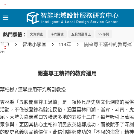
:::
熱門標籤：
文資調查
斗六舊城
五股開臺尊王
VR導覽
首頁
智地小學堂
114年
開臺尊王精神的教育運
:::
用
開臺尊王精神的教育運用
葉衽榤 / 漢學應用研究所副教授
雲林縣「五股開臺尊王過爐」是一項極具歷史與文化深度的民俗
活動，不僅被登錄為縣定民俗，涵蓋雲林四湖、崙背、斗南、虎
尾、大埤與嘉義溪口等橫跨多地的五股十三庄，每年吸引上萬民
眾參與，更因其核心主祀神明民族英雄鄭成功，而被賦予了深刻
的歷史意義與品德價值。此信仰將鄭成功的「不屈的海翁」精神