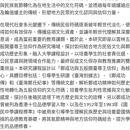
與民族氣節轉化為在地生活中的文化符碼，並透過每年過爐過庄
及輪值爐主的傳統，形塑地方民眾的文化認同與信仰力量。
在現代社會多元變遷下，傳統民俗符碼逐漸被年輕世代淡化，使
得如何有效保存、傳播這項文化資產，並讓年輕世代理解其深層
意涵，成為當前重要的教育課題。鑑於此，本研究即是以雲林五
股開臺尊王信仰作為研究場域，探討如何結合地方民俗文化與鄭
成功歷史形象，融入大學課程設計，以培養學生的社會責任感、
公民意識與跨領域合作能力，最終促成文化保存與教育推廣的雙
重效益。本研究課程設計以「鄭成功與五股開臺尊王信仰」為核
心，具體目標包括：引導學生研讀《臺灣割據志》、《鄭成功
傳》和《臺灣鄭氏紀事》等傳統文獻，解析鄭成功精神如何歷史
性地轉化為五股信仰的文化符碼；培養學生批判性思維與文化敏
感度，探討在後殖民語境下地方歷史與文化的詮釋，另以鄭成功
曾被列為香港十位品德學習人物，以及在1952年至1983年《國
民中學課程標準》中被用來引導學生理解民族歷史與培養愛國情
操的品德教育基礎，將其氣節精神與地方信仰符碼結合，提升學
生的品德修養。