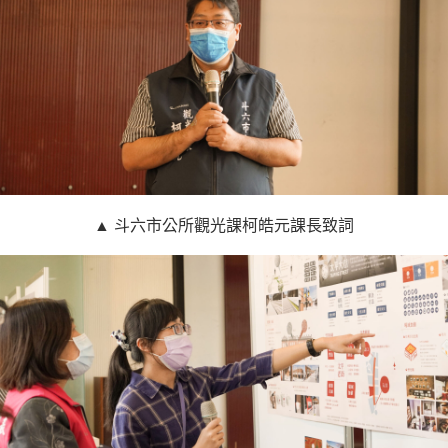
▲ 斗六市公所觀光課柯皓元課長致詞