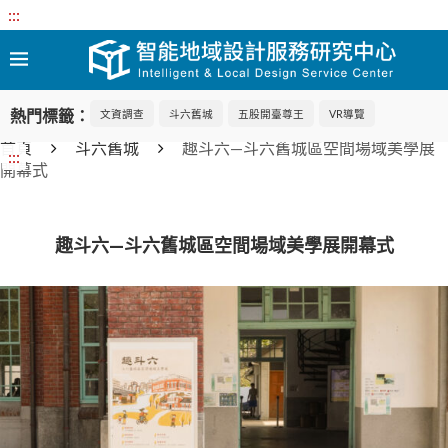
:::
熱門標籤：
文資調查
斗六舊城
五股開臺尊王
VR導覽
首頁
斗六舊城
趣斗六—斗六舊城區空間場域美學展
:::
開幕式
趣斗六—斗六舊城區空間場域美學展開幕式