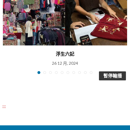
浮生六記
26 12 月, 2024
暫停輪播
:::