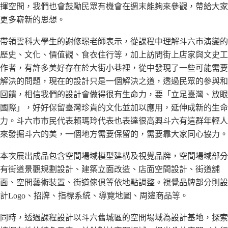
揮空間，我們也會鼓勵民眾有機會在週末能夠來參觀，帶給大家
更多嶄新的思想。
帶領雲科大學生的謝修璟老師表示，從課程中理解斗六市演變的
歷史、文化、價值觀、食衣住行等，加上訪問街上店家與文史工
作者，有許多美好存在於大街小巷裡，從中發現了一些可能需要
解決的問題，現在的設計只是一個解決之道，透過民眾的參與和
回饋，相信我們的設計會做得很有生命力，要「立足臺灣、放眼
國際」，好好保留臺灣珍貴的文化並加以應用，延伸成新的生命
力。斗六市市民代表賴瑪玲代表也表達很高興斗六有這群年輕人
來發掘斗六的美，一個地方需要保留的，需要靠大家同心協力。
本次展出成品包含空間場域模型建構及視覺品牌，空間場域部分
有街道景觀規劃設計、建築立面改造、店面空間設計、街道舖
面、空間藝術裝置、街道傢俱等依地點調整。視覺品牌部分則設
計Logo、招牌、指標系統、導覽地圖、周邊商品等。
同時，透過課程設計以斗六舊城區的空間場域為設計基地，探索