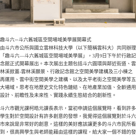
趣斗六—斗六舊城區空間場域美學展開幕式
由斗六市公所與國立雲林科技大學（以下簡稱雲科大）共同辦理
「趣斗六—斗六舊城區空間場域美學展」，3月9日下午於行啟記
念館正式開幕展出。本次展出主題包括斗六圓環與鄰近街道、雲
林溪掀蓋-雲林溪願景、行啟記念館之空間美學建構及三小棟之
再運用、雲中街空間美學之建構、以及太平老街之空間美學等五
大場域。思考在地歷史文化特色鏈結、在地產業加值、全齡通用
設計、前瞻性及未來性、實踐永續生態結合的創新性。
斗六市觀光課柯皓元課長表示，當初申請這個展覽時，看到許多
學生對於空間設計有許多創意的發想，我覺得這個展覽對於斗六
市來說是非常好的創意，這樣的美好應該讓更多的斗六市民所看
到，很高興學生與老師能藉由這樣的課程，給大家一個不錯的發