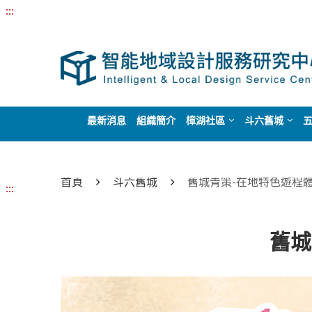
:::
最新消息
組織簡介
樟湖社區
斗六舊城
首頁
斗六舊城
舊城青策-在地特色遊程體
:::
舊城