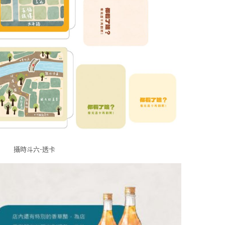
攝時斗六-透卡