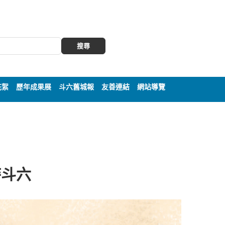
搜尋
花絮
歷年成果展
斗六舊城報
友善連結
網站導覽
時斗六