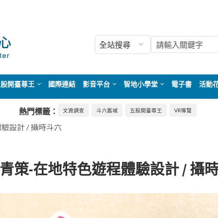
五股開臺尊王
國際連結
影音平台
智地小學堂
電子書
活動
熱門標籤：
文資調查
斗六舊城
五股開臺尊王
VR導覽
驗設計 / 攝時斗六
青策-在地特色遊程體驗設計 / 攝