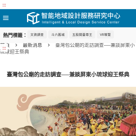
:::
熱門標籤：
文資調查
斗六舊城
五股開臺尊王
VR導覽
首頁
最新消息
臺灣包公廟的走訪調查──兼談屏東小
:::
琉球迎王祭典
臺灣包公廟的走訪調查──兼談屏東小琉球迎王祭典