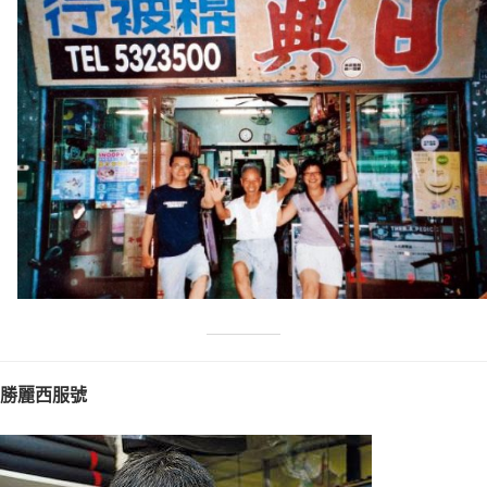
勝麗西服號