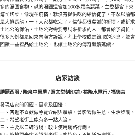
多的湯圓食物，鹹的湯圓還會加100多顆高麗菜，主委都會下來
幫忙切菜，像現在疫情，就沒有提供吃的給信徒了，不然以前都
是大排長龍，一下大家都吃完了，信徒都很虔誠的祈禱，或祈求
土地公的保佑，土地公對需要考試來祈求的人，都會給予幫忙，
很多案例都是回來向廟方訴說，考上學校或是錄取的消息，並會
回饋一些禮品給土地公，也讓土地公的傳奇繼續延續。
店家訪談
勝麗西服 / 隆泉中藥房 / 意文堂刻印鋪 / 裕隆水電行 / 福德宮
發現店家的問題、需求及困擾：
一、普遍不喜歡做導覽介紹與體驗，會影響做生意、生活步調。
二、希望老街上能有多一點人流。
三、主要以口碑行銷，較少使用網路行銷。
四、外地觀光客不認識老街上的特色，不知道怎麼逛。