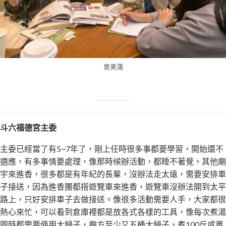
曾美滿
斗六福德宮主委
主委已經當了有5~7年了，剛上任時很多事都要學習，開始還不
適應，有多事情要處理，像那時候辦活動，都睡不著覺。其他廟
宇來進香，很多都是有年紀的長輩，沒辦法走太遠，需要安排車
子接送，因為進香團都搭遊覽車來進香，遊覽車沒辦法開到太平
路上，只好安排車子去做接送。像很多活動需要人手，大家都很
熱心來忙，可以看到倉庫裡都是放各式各樣的工具，像每次煮湯
圓時都需要使用大鍋子，廟方至少又五桶大鍋子，煮100斤或更