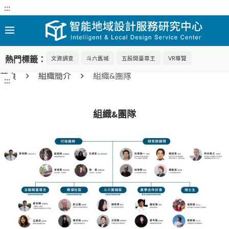
:::
熱門標籤：
文資調查
斗六舊城
五股開臺尊王
VR導覽
首頁
組織簡介
組織&團隊
:::
組織&團隊