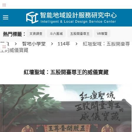
:::
熱門標籤：
文資調查
斗六舊城
五股開臺尊王
VR導覽
首頁
智地小學堂
114年
紅壇聖域：五股開臺尊
:::
王的威儀寶藏
紅壇聖域：五股開臺尊王的威儀寶藏