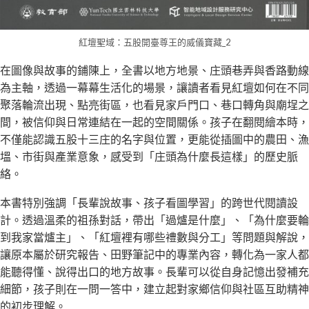
紅壇聖域：五股開臺尊王的威儀寶藏_2
在圖像與故事的鋪陳上，全書以地方地景、庄頭巷弄與香路動線
為主軸，透過一幕幕生活化的場景，讓讀者看見紅壇如何在不同
聚落輪流出現、點亮街區，也看見家戶門口、巷口轉角與廟埕之
間，被信仰與日常連結在一起的空間關係。孩子在翻閱繪本時，
不僅能認識五股十三庄的名字與位置，更能從插圖中的農田、漁
塭、市街與產業意象，感受到「庄頭為什麼長這樣」的歷史脈
絡。
本書特別強調「長輩說故事、孩子看圖學習」的跨世代閱讀設
計。透過溫柔的祖孫對話，帶出「過爐是什麼」、「為什麼要輪
到我家當爐主」、「紅壇裡有哪些禮數與分工」等問題與解說，
讓原本屬於研究報告、田野筆記中的專業內容，轉化為一家人都
能聽得懂、說得出口的地方故事。長輩可以從自身記憶出發補充
細節，孩子則在一問一答中，建立起對家鄉信仰與社區互助精神
的初步理解。