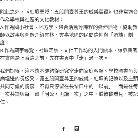
除此之外，《紅壇聖域：五股開臺尊王的威儀寶藏》也非常適合
作為學校與社區的文化教材：
A.作為國小社會、地方學、綜合活動等課程的延伸讀物，協助教
師以故事與圖像介紹雲林、雲嘉地區的民間信仰與「過爐」制
度。
B.作為廟宇導覽、社區走讀、文化工作坊的入門讀本，讓參與者
在實際踏上香路之前，先在書頁中「走」過一次。
我們期待，這本繪本能夠從研究室走向家庭客廳、學校圖書角與
廟埕邊的長板凳，讓五股開臺尊王的威儀、紅壇的記憶以及庄頭
共同守護的情感，不再只停留在長輩口中的「以前」，而是在每
一次共讀與每一聲「阿公，再講一次」之中，繼續被看見、被記
住。