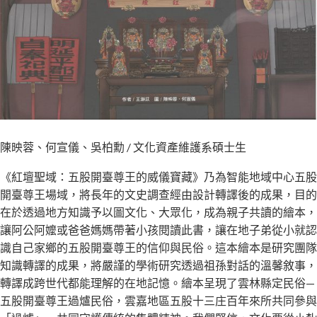
陳映蓉、何宣儀、吳柏勳 / 文化資產維護系碩士生
《紅壇聖域：五股開臺尊王的威儀寶藏》乃為智能地域中心五股
開臺尊王場域，將長年的文史調查經由設計轉譯後的成果，目的
在於透過地方知識予以圖文化、大眾化，成為親子共讀的繪本，
讓阿公阿嬤或爸爸媽媽帶著小孩閱讀此書，讓在地子弟從小就認
識自己家鄉的五股開臺尊王的信仰與民俗。這本繪本是研究團隊
知識轉譯的成果，將嚴謹的學術研究透過祖孫對話的溫馨敘事，
轉譯成跨世代都能理解的在地記憶。繪本呈現了雲林縣定民俗—
五股開臺尊王過爐民俗，雲嘉地區五股十三庄百年來所共同參與