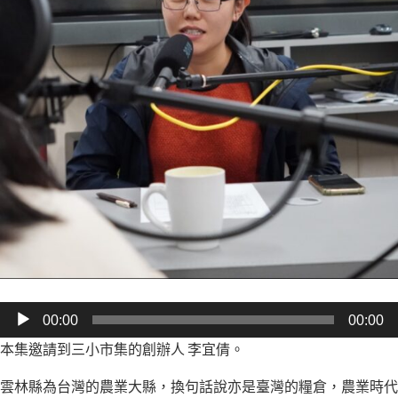
音
00:00
00:00
訊
本集邀請到三小市集的創辦人 李宜倩。
播
雲林縣為台灣的農業大縣，換句話說亦是臺灣的糧倉，農業時代
放