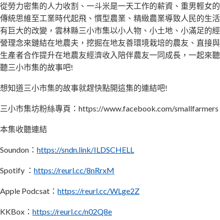
從勞力密集的人力收割、一斗米是一天工作的薪資、重男輕女的
器
傳統思維至工業時代起飛、慣型農業、精緻農業導致人民的生活
有巨大的改變，雲林縣三小市集以小人物、小土地、小滿足的經
營理念來鏈結在地農夫，挖掘在地友善環境栽培的農友、直接與
生產者合作提升在地農友經濟收入陪伴農友一同成長，一起來聽
聽三小市集的故事吧!
想知道三小市集的故事就趕快點開這集的連結吧!
三小市集坊粉絲專頁：https://www.facebook.com/smallfarmers
本集收聽連結
Soundon：
https://sndn.link/ILDSCHELL
Spotify ：
https://reurl.cc/8nRrxM
Apple Podcsat：
https://reurl.cc/WLge2Z
KKBox：
https://reurl.cc/n02Q8e