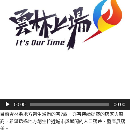
音
00:00
00:00
訊
目前雲林縣地方創生通過的有7處，亦有持續提案的店家與廠
播
商，希望透過地方創生拉近城市與鄉間的人口落差、發產展落
放
差。