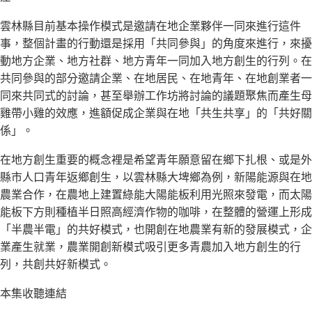
器
雲林縣目前基本操作模式是邀請在地企業夥伴一同來進行這件
事，整個計畫的行動還是採用「共同參與」的角度來進行，來擾
動地方企業、地方社群、地方青年一同加入地方創生的行列。在
共同參與的部分邀請企業、在地居民、在地青年、在地創業者一
同來共同式的討論，甚至舉辦工作坊將討論的議題聚焦而產生母
雞帶小雞的效應，進額促成企業與在地「共生共享」的「共好關
係」。
在地方創生重要的概念裡是希望青年願意留在鄉下扎根、或是外
縣市人口青年返鄉創生，以雲林縣大埤鄉為例，新陽能源與在地
農業合作，在農地上建置綠能大陽能板利用光照來發電，而太陽
能板下方則種植半日照高經濟作物的咖啡，在整體的營運上形成
「半農半電」的共好模式，也開創在地農業有新的發展模式，企
業產生就業，農業開創新模式吸引更多青農加入地方創生的行
列，共創共好新模式。
本集收聽連結