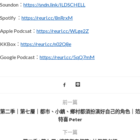
Soundon：
https://sndn.link/ILDSCHELL
Spotify ：
https://reurl.cc/8nRrxM
Apple Podcsat：
https://reurl.cc/WLge2Z
KKBox：
https://reurl.cc/n02Q8e
Google Podcast：
https://reurl.cc/5qQ7mM
前一篇
第二季｜第七層｜都市、小鎮、鄉村都須扮演好自己的角色｜范
特喜 Peter
下一篇