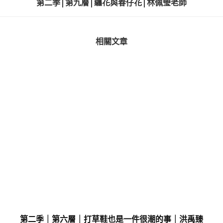
第二季 | 第九層 | 纏花與春仔花 | 林佩瑩老師
相關文章
第二季｜第六層｜打草鞋也是一件很潮的事｜洪禹臻