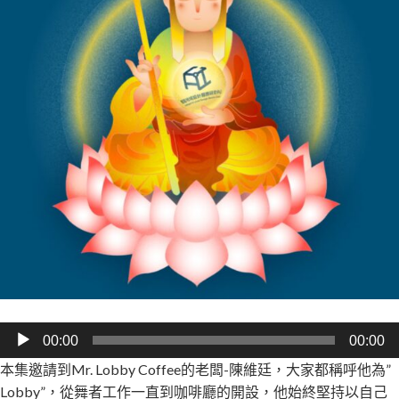
音
00:00
00:00
訊
本集邀請到Mr. Lobby Coffee的老闆-陳維廷，大家都稱呼他為”
播
Lobby”，從舞者工作一直到咖啡廳的開設，他始終堅持以自己