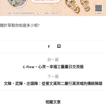
關於草鞋你知道多少呢?
前一篇
C-flow・心流－幸福工藝臺日交流展
下一篇
文陣、武陣、庄頭陣：從曾文溪到二層行溪流域的傳統陣頭
相關文章