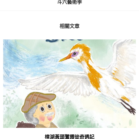
斗六藝術季
相關文章
樟湖黃頭鷺遷徙奇遇記