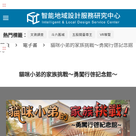
:::
熱門標籤：
文資調查
斗六舊城
五股開臺尊王
VR導覽
首頁
電子書
貓咪小弟的家族挑戰～勇闖行啓記念館
:::
～
貓咪小弟的家族挑戰～勇闖行啓記念館～