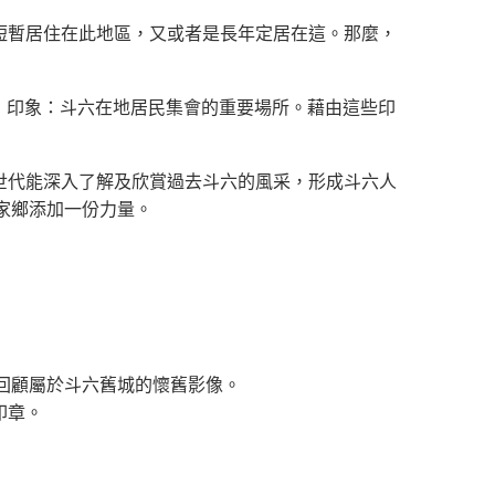
短暫居住在此地區，又或者是長年定居在這。那麼，
民・印象：斗六在地居民集會的重要場所。藉由這些印
世代能深入了解及欣賞過去斗六的風采，形成斗六人
家鄉添加一份力量。
回顧屬於斗六舊城的懷舊影像。
印章。