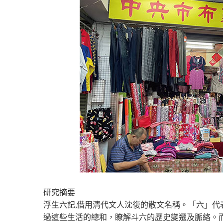
研究摘要
浮生六記,借用清代文人沈復的散文名稱。「六」代
過這些生活的總和，瞭解斗六的歷史變遷及脈絡。