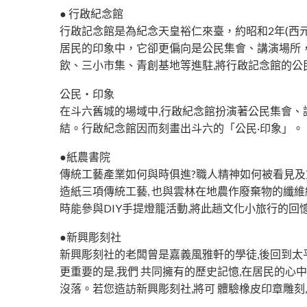
● 行啟紀念館
行啟記念館是為紀念天皇裕仁來臺，約昭和2年(西元
居民的印象中，它卻更偏向是公民集會、講演場所
飲、三小市集、青創基地等進駐,將行啟記念館的公
公民・印象
在斗六舊城的場域中,行啟紀念館扮演著公民集會、
結。行啟紀念館因而刻畫出斗六的「公民·印象」。
●紙農書院
傳統工藝產業如何與時俱進?職人精神如何被看見及
造紙三項傳統工藝, 也與雲林在地農作廢棄物的纖維
時能參與DIY手提燈籠活動,將此趟文化小旅行的回
●新興彫刻社
新興彫刻社的老闆曾是嘉義風雅軒的學徒,後回到太
更重要的是,我們 共同擁有的歷史記憶,在居民的心
沒落。若您造訪新興彫刻社,將可 體驗橡皮印章雕刻