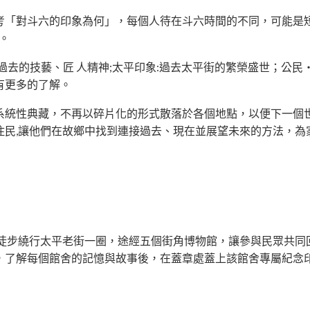
考「對斗六的印象為何」，每個人待在斗六時間的不同，可能是
。
過去的技藝、匠 人精神;太平印象:過去太平街的繁榮盛世；公
有更多的了解。
系統性典藏，不再以碎片化的形式散落於各個地點，以便下一個
住民,讓他們在故鄉中找到連接過去、現在並展望未來的方法，為
發徒步繞行太平老街一圈，途經五個街角博物館，讓參與民眾共同
，了解每個館舍的記憶與故事後，在蓋章處蓋上該館舍專屬紀念