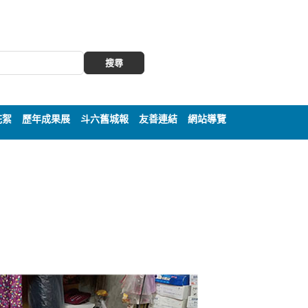
搜尋
花絮
歷年成果展
斗六舊城報
友善連結
網站導覽