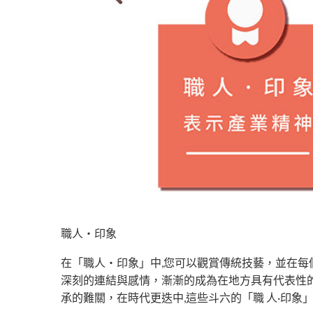
職人・印象
在「職人・印象」中,您可以觀賞傳統技藝，並在
深刻的連結與感情，漸漸的成為在地方具有代表性
承的難關，在時代更迭中,這些斗六的「職 人·印