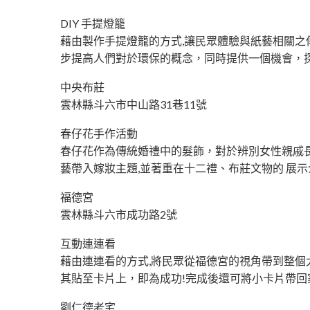
DIY 手提燈籠
藉由製作手提燈籠的方式,讓民眾體驗與紙藝相關
步提高人們對於環保的概念，同時提供一個機會，
中央布莊
雲林縣斗六市中山路31巷11號
春仔花手作活動
春仔花作為傳統婚禮中的髮飾，對於辨別女性親戚
藝帶入嫁妝主題,並著重在十二禮、布莊文物的 展示
福德宮
雲林縣斗六市成功路2號
互動連連看
藉由連連看的方式,將民眾從福德宮的視角帶到整個
其貼至卡片上，即為成功!完成後還可將小卡片帶回
劉仁德老宅