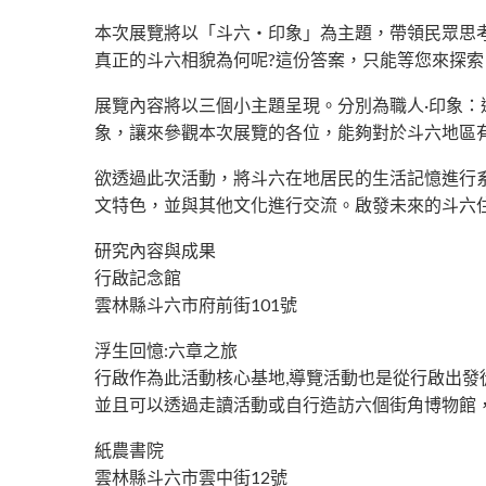
本次展覽將以「斗六・印象」為主題，帶領民眾思
真正的斗六相貌為何呢?這份答案，只能等您來探索
展覽內容將以三個小主題呈現。分別為職人·印象：
象，讓來參觀本次展覽的各位，能夠對於斗六地區
欲透過此次活動，將斗六在地居民的生活記憶進行
文特色，並與其他文化進行交流。啟發未來的斗六
研究內容與成果
行啟記念館
雲林縣斗六市府前街101號
浮生回憶:六章之旅
行啟作為此活動核心基地,導覽活動也是從行啟出
並且可以透過走讀活動或自行造訪六個街角博物館
紙農書院
雲林縣斗六市雲中街12號