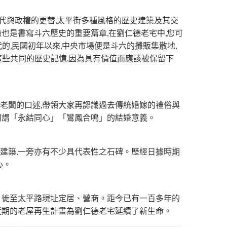
代與政權的更替,太平街多種風格的歷史建築及其交
憶也是書寫斗六歷史的重要篇章,在劉仁德老宅中,您可
的,民國初年以來,中央市場便是斗六的攤販集散地,
這些共同的歷史記憶,因為具有價值而應該被保留下
代老闆的口述,帶領大家再認識過去傳統婚嫁的禮俗與
找何謂「永結同心」「鸞鳳合鳴」的結婚意義。
之建築,一旁亦有不少具代表性之石碑。歷經日據時期
心。
貝遷 徙至太平路現址定居、營商。距今已有一百多年的
,近期的老屋再生計畫為劉仁德老宅延續了新生命。