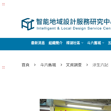
:::
最新消息
組織簡介
樟湖社區
斗六舊城
首頁
斗六舊城
文資調查
浮生六記
:::