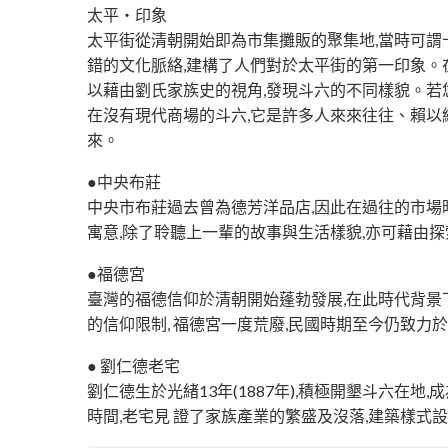
太平・印象
太平街從清朝開始即為市集攤販的聚集地,當時可謂
錯的文化脈絡,建構了人們對於太平街的第一印象。在
以藉由劉氏家族史的視角,發現斗六的不同樣貌。若您
在沒有現代商場的斗六,它是許多人來來往往、賴以
來。
●中央布莊
中央市布莊過去曾為德芳洋品店,因此在過往的市場
寓意,除了聆聽上一輩的故事與生活樣貌,亦可藉由
●福德宮
臺灣的福德信仰於清朝開始蓬勃發展,在此時代背景
的信仰限制, 福德宮一度荒廢,民國時期至今仍致力
● 劉仁德老宅
劉仁德生於光緒13年(1887年),積極開墾斗六
時間,老宅見 證了家族產業的繁盛及沒落,建築樣