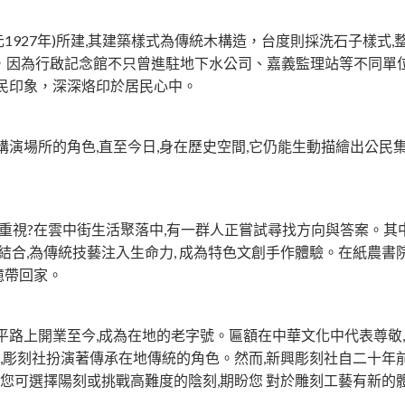
1927年)所建,其建築樣式為傳統木構造，台度則採洗石子樣式
，因為行啟記念館不只曾進駐地下水公司、嘉義監理站等不同單
民印象，深深烙印於居民心中。
講演場所的角色,直至今日,身在歷史空間,它仍能生動描繪出公民
重視?在雲中街生活聚落中,有一群人正嘗試尋找方向與答案。其
結合,為傳統技藝注入生命力, 成為特色文創手作體驗。在紙農書
憶帶回家。
平路上開業至今,成為在地的老字號。匾額在中華文化中代表尊敬
中,彫刻社扮演著傳承在地傳統的角色。然而,新興彫刻社自二十
,您可選擇陽刻或挑戰高難度的陰刻,期盼您 對於雕刻工藝有新的