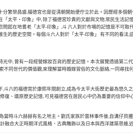
十分繁榮昌盛,福德宮也是從清朝開始便佇立於此。因歷經多個朝
「太平・印象」中, 除了福德宮珍貴的文獻與文物,常民生活記
問起在地耆老「太平·印象」,斗 六人對於市場的記憶是不可取代
維生的歷史空間。每個斗六人對於「太平·印象」 有不同的看法,
時光中, 曾有一段經營嫁妝百貨的歷史記憶。本次展覽透過第二
探索不同世代的價值觀,來理解當時婚嫁習俗的文化脈絡,一同尋
下,斗六的福德宮於康熙年間創立,成為今太平大街歷史最為悠久
於修復、還原歷史記憶, 可見福德宮在居民心中仍為重要的信仰中
在地,成為當時斗六赫赫有名之地主。劉氏家族於雲林事件後,自溝仔
式設計融合大正時期洋式風格、古典雕飾以及日本與西洋建築思維