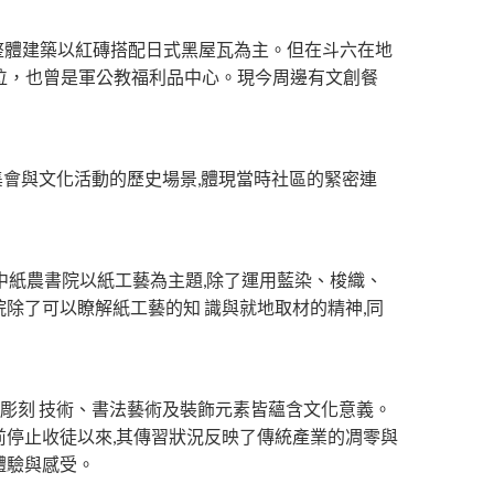
,整體建築以紅磚搭配日式黑屋瓦為主。但在斗六在地
位，也曾是軍公教福利品中心。現今周邊有文創餐
集會與文化活動的歷史場景,體現當時社區的緊密連
中紙農書院以紙工藝為主題,除了運用藍染、梭織、
院除了可以瞭解紙工藝的知 識與就地取材的精神,同
,彫刻 技術、書法藝術及裝飾元素皆蘊含文化意義。
年前停止收徒以來,其傳習狀況反映了傳統產業的凋零與
體驗與感受。