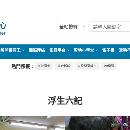
五股開臺尊王
國際連結
影音平台
智地小學堂
電子書
活動
熱門標籤：
文資調查
斗六舊城
五股開臺尊王
VR導覽
浮生六記