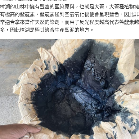
樟湖的山林中擁有豐富的藍染原料，也就是大菁，大菁種植物擁
有極高的藍靛素，藍靛素碰到空氣氧化後便會呈現藍色，因此非
常適合拿來當作天然的染劑，而葉子反光程度越高代表藍靛素越
多，因此樟湖是極其適合生產藍泥的地方。