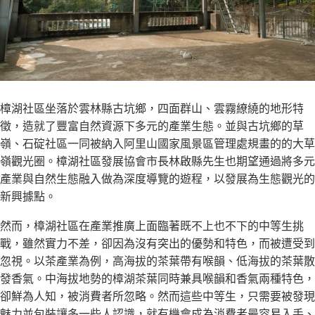
樟湖社區坐落於雲林縣古坑鄉，四面群山、雲霧繚繞的地形特
徵，造就了豐富自然資源下多元的產業生態。並與古坑鄉的草
嶺、石碇社區一同被納入阿里山國家風景區管理處規畫的的大草
嶺觀光圈。樟湖社區發展協會市長林啟縣先生也期望通過將多元
產業與自然生態融入做為深度導覽的遊程，以發展為生態觀光的
新興據點。
然而，樟湖社區在產業推廣上面臨著既不上也不下的中等生挑
戰，雖然實力不差，卻因為沒有突出的優勢和特色，而被遭受到
忽視。以茶產業為例，高海拔的茶葉帶有喉韻、低海拔的茶葉散
發香氣。中海拔地勢的樟湖茶葉同時兼具喉韻和香氣兩種特色，
卻鮮為人知，被消費者所忽略。然而這些中等生，只需要被發現
魅力並包裝讓多一些人認識，就有機會成為消費者最容易入手、