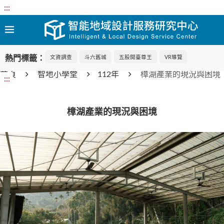
:::
熱門標籤：
文資調查
斗六舊城
五股開臺尊王
VR導覽
首頁
智地小學堂
112年
樟湖產業的現況與困境
:::
樟湖產業的現況與困境