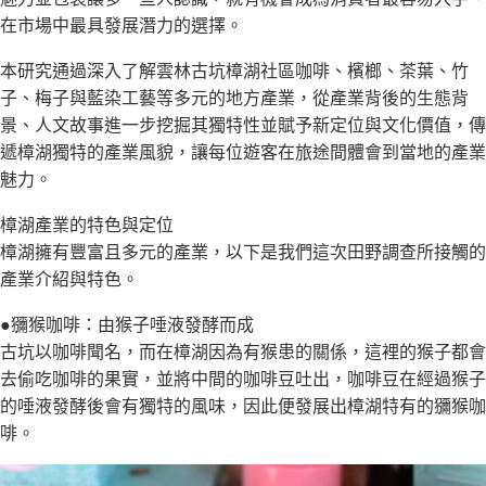
在市場中最具發展潛力的選擇。
本研究通過深入了解雲林古坑樟湖社區咖啡、檳榔、茶葉、竹
子、梅子與藍染工藝等多元的地方產業，從產業背後的生態背
景、人文故事進一步挖掘其獨特性並賦予新定位與文化價值，傳
遞樟湖獨特的產業風貌，讓每位遊客在旅途間體會到當地的產業
魅力。
樟湖產業的特色與定位
樟湖擁有豐富且多元的產業，以下是我們這次田野調查所接觸的
產業介紹與特色。
●獼猴咖啡：由猴子唾液發酵而成
古坑以咖啡聞名，而在樟湖因為有猴患的關係，這裡的猴子都會
去偷吃咖啡的果實，並將中間的咖啡豆吐出，咖啡豆在經過猴子
的唾液發酵後會有獨特的風味，因此便發展出樟湖特有的獼猴咖
啡。