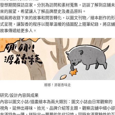
發想期間探訪店家，分別為訪問和素材蒐集，訪談了解到店鋪未
來的展望，希望讓人了解品牌歷史及產品原料。
組員將收錄下來的故事和問答轉化，以圖文刊物／繪本創作的形
式呈現，讓製香的程序以簡單溫暖的插圖配上隨筆紀錄，將店舖
故事傳遞給更多人。
娜娜！源著香味走
研究/設計內容與成果
內容以圖文小誌/插畫繪本為兩大類別：圖文小誌由日常觀察的
視角，延伸出尋味、拾光、品牌介紹等主題。觀察店舖中細小卻
充滿特色一隅，拼貼出一層層的年代記憶，同時充滿實驗性的互