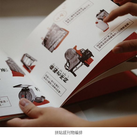
拼貼感刊物編排