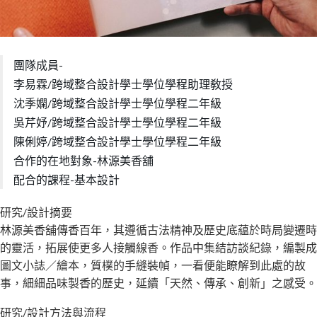
團隊成員-
李易霖/跨域整合設計學士學位學程助理敎授
沈季嫻/跨域整合設計學士學位學程二年級
吳芹妤/跨域整合設計學士學位學程二年級
陳俐婷/跨域整合設計學士學位學程二年級
合作的在地對象-林源美香舖
配合的課程-基本設計
研究/設計摘要
林源美香舖傳香百年，其遵循古法精神及歷史底藴於時局變遷時
的靈活，拓展使更多人接觸線香。作品中集結訪談紀錄，編製成
圖文小誌／繪本，質樸的手縫裝幀，一看便能瞭解到此處的故
事，細細品味製香的歷史，延續「天然、傳承、創新」之感受。
研究/設計方法與流程