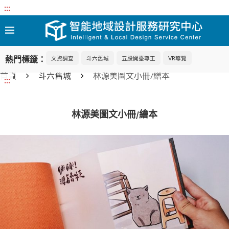
:::
熱門標籤：
文資調查
斗六舊城
五股開臺尊王
VR導覽
首頁
斗六舊城
林源美圖文小冊/繪本
:::
林源美圖文小冊/繪本