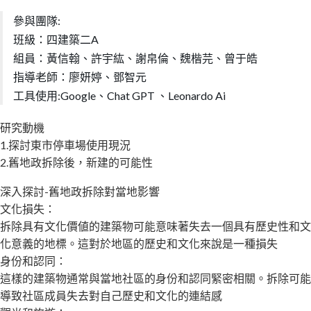
參與團隊:
班級：四建築二A
組員：黃信翰、許宇紘、謝帛倫、魏楷芫、曾于皓
指導老師：廖妍婷、鄧智元
工具使用:Google、Chat GPT 、Leonardo Ai
研究動機
1.探討東市停車場使用現況
2.舊地政拆除後，新建的可能性
深入探討-舊地政拆除對當地影響
文化損失：
拆除具有文化價値的建築物可能意味著失去一個具有歷史性和文
化意義的地標。這對於地區的歷史和文化來說是一種損失
身份和認同：
這樣的建築物通常與當地社區的身份和認同緊密相關。拆除可能
導致社區成員失去對自己歷史和文化的連結感