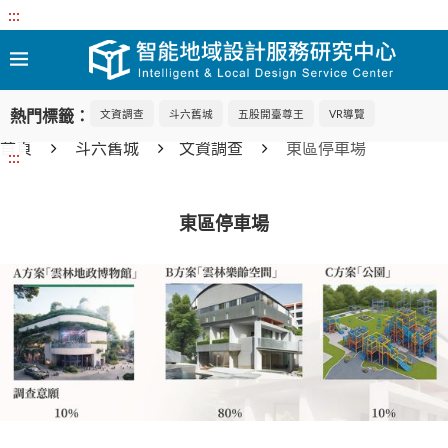
:::
熱門標籤：
文資調查
斗六舊城
五股開臺尊王
VR導覽
首頁
斗六舊城
文資調查
東區停車場
:::
東區停車場