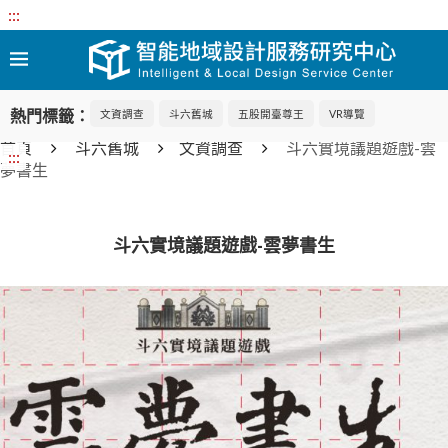
:::
熱門標籤：
文資調查
斗六舊城
五股開臺尊王
VR導覽
首頁
斗六舊城
文資調查
斗六實境議題遊戲-雲
:::
夢書生
斗六實境議題遊戲-雲夢書生