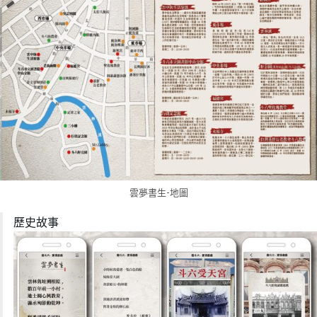
雲夢書生-地圖
歷史故事