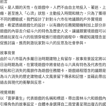
前言
玩，是人類的天性。在遊戲中，人們不由自主地投入、著迷、上
癮，甚至進入「心流」狀態，主動投入時間和精力，只為了獲得
不同的體驗感。我們設計了針對斗六市在地議題的戶外實境遊
戲，希望透過遊戲化的設計，以有趣的任務闖關機制加上部分非
遊戲的內容去介紹斗六的特色及歷史人文。讓議題實境遊戲可以
透過玩家在斗六的街頭穿梭進行遊戲的過程中，傳遞知識理念並
促進討論，進而刺激玩家對斗六的反思及社會參與。
故事背景
由於斗六市區內多屬日治時期建物上有留存，故事背景設定將以
日治時期為底，在實境遊戲中將會結合斗六具有特色及代表性的
地點和已消失的風貌作為遊戲任務關卡，遊戲過程隱含的議題是
為斗六消失的歷史建物或人文風景留下傳承和記憶，並藉此帶出
過去與現代的衝擊與反思。
視覺規劃
以「雲夢書生」代表遊戲的名稱和標語，帶出雲林斗六和遊戲內
引導角色的故事設定，自體本身選擇自二南堂書呈現出復古的感