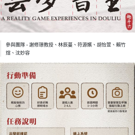
參與團隊 – 謝修璟教授、林辰蔓、符源嬪、胡怡萱、賴竹
煊、沈妙容