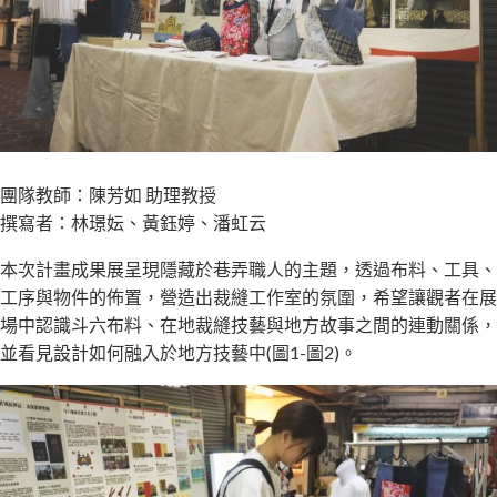
團隊教師：陳芳如 助理教授
撰寫者：林璟妘、黃鈺婷、潘虹云
本次計畫成果展呈現隱藏於巷弄職人的主題，透過布料、工具、
工序與物件的佈置，營造出裁縫工作室的氛圍，希望讓觀者在展
場中認識斗六布料、在地裁縫技藝與地方故事之間的連動關係，
並看見設計如何融入於地方技藝中(圖1-圖2)。