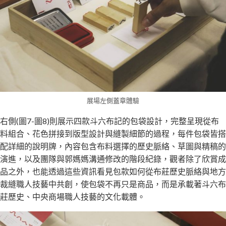
展場左側蓋章體驗
右側(圖7-圖8)則展示四款斗六布記的包袋設計，完整呈現從布
料組合、花色拼接到版型設計與縫製細節的過程，每件包袋皆搭
配詳細的說明牌，內容包含布料選擇的歷史脈絡、草圖與精稿的
演進，以及團隊與郭媽媽溝通修改的階段紀錄，觀者除了欣賞成
品之外，也能透過這些資訊看見包款如何從布莊歷史脈絡與地方
裁縫職人技藝中共創，使包袋不再只是商品，而是承載著斗六布
莊歷史、中央商場職人技藝的文化載體。