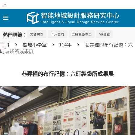
:::
熱門標籤：
文資調查
斗六舊城
五股開臺尊王
VR導覽
首頁
智地小學堂
114年
巷弄裡的布行記憶：六
:::
町製袋所成果展
巷弄裡的布行記憶：六町製袋所成果展