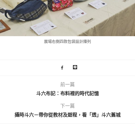
展場右側四款包袋設計陳列
前一篇
斗六布記：布料裡的時代記憶
下一篇
攝時斗六－帶你從教材及遊程，看「透」斗六舊城