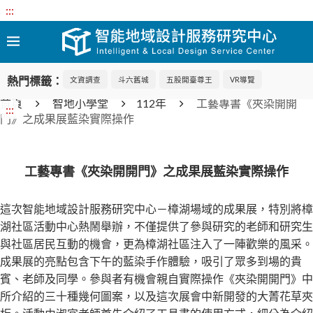
:::
熱門標籤：
文資調查
斗六舊城
五股開臺尊王
VR導覽
首頁
智地小學堂
112年
工藝專書《夾染開開
:::
門》之成果展藍染實際操作
工藝專書《夾染開開門》之成果展藍染實際操作
這次智能地域設計服務研究中心－樟湖場域的成果展，特別將樟
湖社區活動中心熱鬧舉辦，不僅提供了參與研究的老師和研究生
與社區居民互動的機會，更為樟湖社區注入了一陣歡樂的風采。
成果展的亮點包含下午的藍染手作體驗，吸引了眾多到場的貴
賓、老師及同學。參與者有機會親自實際操作《夾染開開門》中
所介紹的三十種幾何圖案，以及這次展會中新開發的大菁花草夾