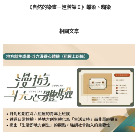
《自然的染畫－進階課Ｉ》蠟染、糊染
相關文章