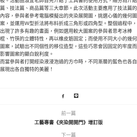
板。活動由淑宜老師首先介紹了工具書的使用方式，細分為介紹
篇、技法篇、商品篇等三大章節。此次活動主要應用了技法篇的
內容，參與者參考電腦模擬出的夾染展開圖，挑選心儀的幾何圖
案，並運用Ｗ型折法將布料折成三角形或四角型。整個過程中，
出現了許多有趣的畫面，例如選用較大圖案的參與者思考冰棒
棍、竹筷的立體特性，再以橡皮筋固定；而使用不同大小的幾何
圖案，試驗出不同個性的移位造型，這些巧思會因固定的牢度而
影響圖案的顯白銳利度。
而當參與者打開經染液浸泡過的方巾時，不同漸層的藍色也各自
展現出各自獨特的美麗！
前一篇
工藝專書《夾染開開門》增訂版
下一篇