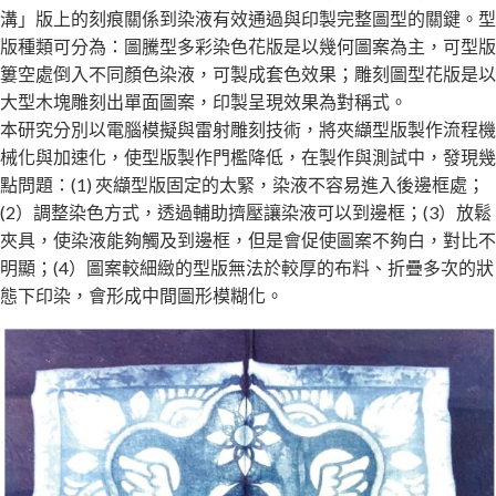
溝」版上的刻痕關係到染液有效通過與印製完整圖型的關鍵。型
版種類可分為：圖騰型多彩染色花版是以幾何圖案為主，可型版
簍空處倒入不同顏色染液，可製成套色效果；雕刻圖型花版是以
大型木塊雕刻出單面圖案，印製呈現效果為對稱式。
本研究分別以電腦模擬與雷射雕刻技術，將夾纈型版製作流程機
械化與加速化，使型版製作門檻降低，在製作與測試中，發現幾
點問題：(1) 夾纈型版固定的太緊，染液不容易進入後邊框處；
(2）調整染色方式，透過輔助擠壓讓染液可以到邊框；(3）放鬆
夾具，使染液能夠觸及到邊框，但是會促使圖案不夠白，對比不
明顯；(4）圖案較細緻的型版無法於較厚的布料、折疊多次的狀
態下印染，會形成中間圖形模糊化。