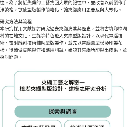
憶。為了將近失傳的工藝找回大眾的記憶中，並改善以前製作手
法繁複，欲使型版製作簡略化，讓夾纈應用更普及與大眾化。
研究方法與流程
本研究採用文獻探討研究過去夾纈演進與歷史，並將古坑鄉樟湖
村的在地文化、生態等特色融入夾纈型版設計，以現代電腦技
術、雷射雕刻技術輔助型版製作，並先以電腦圖型模擬印製花
樣，後續做實際製作和應用測試，確認其夾纈所印製出成果，並
探討問題。