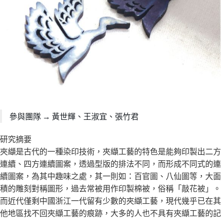
參與團隊 → 黃世輝、王淑宜、張竹君
研究摘要
夾纈是古代的一種染印技術，夾纈工藝的特色是能夠印製出二方
連續、四方連續圖案，透過型版的排法不同，而形成不同式的連
續圖案，為其中趣味之處，其一則如：百官圖、八仙圖等，大面
積的雕刻對稱圖形，過去常被用作印製棉被，俗稱「敲花被」。
而近代僅剩中國浙江一代留有少數的夾纈工藝，現代幾乎已在其
他地區找不回夾纈工藝的痕跡，大多的人也不具有夾纈工藝的記