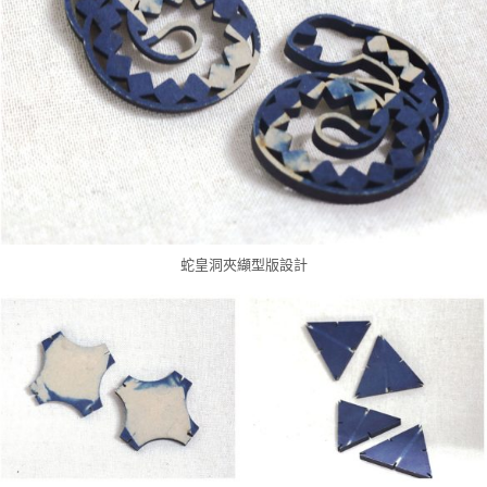
蛇皇洞夾纈型版設計