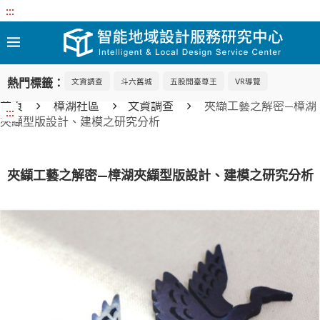
:::
熱門標籤：
文資調查
斗六舊城
五股開臺尊王
VR導覽
首頁
樟湖社區
文資調查
夾纈工藝之解密—樟湖
:::
夾纈型版設計、建模之研究分析
夾纈工藝之解密—樟湖夾纈型版設計、建模之研究分析