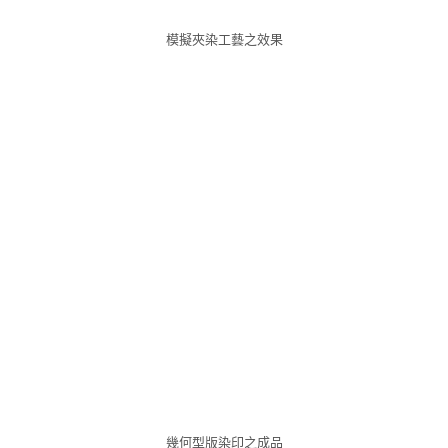
模擬夾染工藝之效果
幾何型版染印之成品