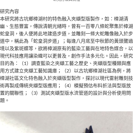
研究內容
本研究將古坑鄉樟湖村的特色融入夾纈型版製作，如：樟湖清
幽、生態豐富，傳說清朝光緒時，曾有一百零八條蛇聚集於樟湖
蛇皇洞，後人便將此地建造步道，並雕刻一條大蛇雕像融入於步
道中，稱此為「蛇皇洞步道」；每逢八月底至中秋節的黃頭鷺過
境以及紫斑蝶等，欲將樟湖原有的藍染工藝與在地特色媒合，以
現代科技應用讓染織可以更普及，創作手法多元化。因此，研究
目的為：（1）調查藍染之夾纈工藝之歷史、夾纈版型種類與應
用方式建立夾纈工藝知識庫；（2）以古坑鄉樟湖社區為例，將
樟湖社區文化特色融入於夾纈版型製作，探討以現代雷射雕刻技
術再製成傳統夾纈型版應用；（4）模擬預估布料折法與型版放
置的關聯性；（3）測試夾纈型版水流管道的設計與分析使用問
題。