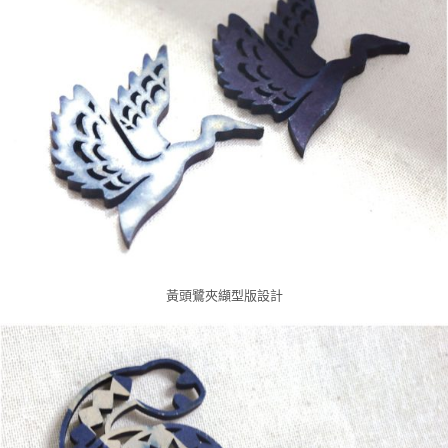
黃頭鷺夾纈型版設計