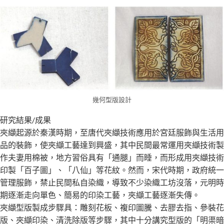
幾何型版設計
研究結果/成果
夾纈起源於秦漢時期，至唐代夾纈技術應用於宮廷服飾與生活用
品的裝飾，使夾纈工藝達到興盛，其中民間最常運用夾纈技術製
作夫妻用棉被，地方習俗具有「通腿」而睡，而形成用夾纈技術
印製「百子圖」、「八仙」等花紋。然而，宋代時期，政府統一
管理服飾，禁止民間私自染織，導致不少染織工坊沒落，元明時
期逐漸走向單色、簡易的印染工藝，夾纈工藝逐漸失傳。
夾纈型版製成步驟具：雕刻花板、複印圖騰、去膠去指、參裝花
版、夾纈印染、清洗除版等步驟，其中十分講究型版的「明渠暗