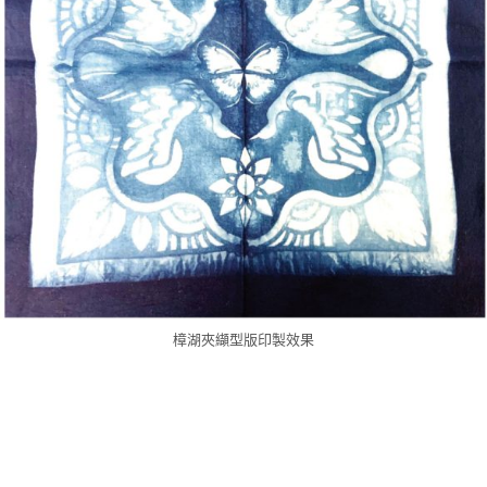
樟湖夾纈型版印製效果