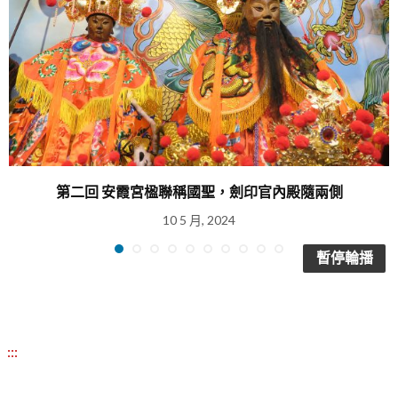
第二回 安霞宮楹聯稱國聖，劍印官內殿隨兩側
10 5 月, 2024
暫停輪播
:::