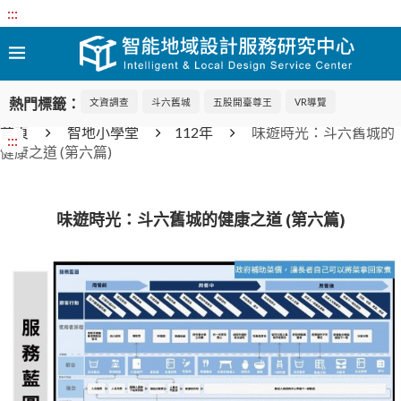
:::
熱門標籤：
文資調查
斗六舊城
五股開臺尊王
VR導覽
首頁
智地小學堂
112年
味遊時光：斗六舊城的
:::
健康之道 (第六篇)
味遊時光：斗六舊城的健康之道 (第六篇)