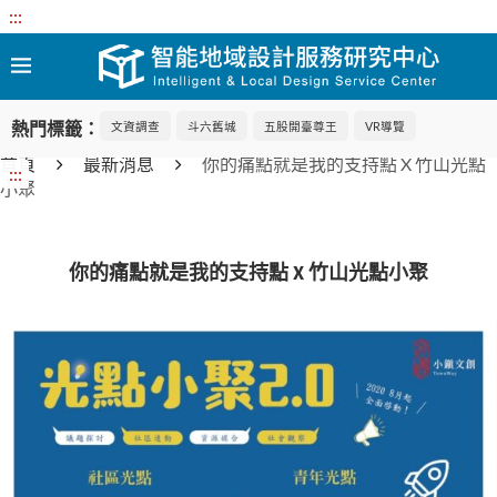
:::
熱門標籤：
文資調查
斗六舊城
五股開臺尊王
VR導覽
首頁
最新消息
你的痛點就是我的支持點 X 竹山光點
:::
小聚
你的痛點就是我的支持點 X 竹山光點小聚