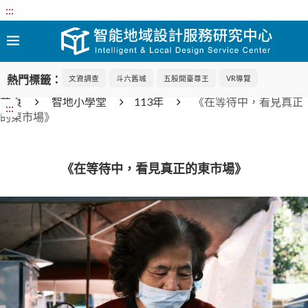
:::
熱門標籤：
文資調查
斗六舊城
五股開臺尊王
VR導覽
首頁
智地小學堂
113年
《在等待中，看見真正
:::
的東市場》
《在等待中，看見真正的東市場》